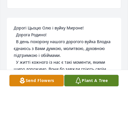
Дорогі Цьоцю Олю і вуйку Мироне!

  Дорога Родино!

  В день похорону нашого дорогого вуйка Влодка 
єднаюсь з Вами думкою, молитвою, духовною 
підтримкою і обіймами.

  У житті кожного із нас є такі моменти, якими  
щиро дорожимо. Вони бо завжди гріють своїм 
теплом. 

Send Flowers
Plant A Tree
  Одним із моїм спогадів про вуйка Влодка є наш з 
ним спільний танець. То було на весіллі в Україні 
ще в 1994 році. Вуйко Влодко запросив мене, тоді 
ще чотирнадцятирічну племінницю, до танцю. І 
те, що я дуже люблю танцювати і, кажуть, що 
маю відчуття до танцю, незавжди зводило мене з 
хорошими партнерами. А тут щиро зізнаюсь: 